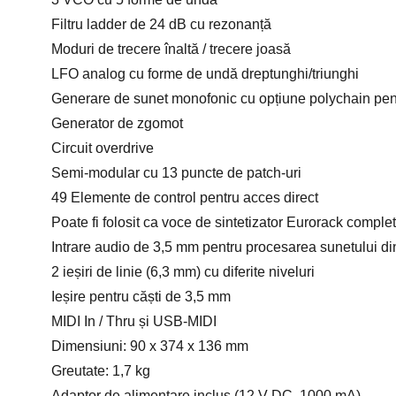
Filtru ladder de 24 dB cu rezonanță
Moduri de trecere înaltă / trecere joasă
LFO analog cu forme de undă dreptunghi/triunghi
Generare de sunet monofonic cu opțiune polychain pent
Generator de zgomot
Circuit overdrive
Semi-modular cu 13 puncte de patch-uri
49 Elemente de control pentru acces direct
Poate fi folosit ca voce de sintetizator Eurorack comple
Intrare audio de 3,5 mm pentru procesarea sunetului di
2 ieșiri de linie (6,3 mm) cu diferite niveluri
Ieșire pentru căști de 3,5 mm
MIDI In / Thru și USB-MIDI
Dimensiuni: 90 x 374 x 136 mm
Greutate: 1,7 kg
Adaptor de alimentare inclus (12 V DC, 1000 mA)