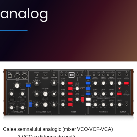
analog
Calea semnalului analogic (mixer VCO-VCF-VCA)
3 VCO cu 5 forme de undă